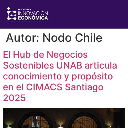
Autor:
Nodo Chile
El Hub de Negocios
Sostenibles UNAB articula
conocimiento y propósito
en el CIMACS Santiago
2025