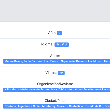
Año:
0
Idioma:
Español
Autor:
Marina Baima; Paula Garnero; Juan Ernesto Sepúlveda; Dámaris Ataí Moreno Her
Vistas:
22
Organización/Revista:
• Plataforma de Innovación Económica • IDRC - International Development Researc
Ciudad/País:
Córdoba, Argentina • Chile • Monterrey, México • Costa Rica • Estado de Río, Bras