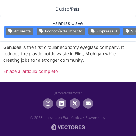
Ciudad/País:
Palabras Clave:
Ambiente
Economía de Impacto
Empresas B
Sus
Genusee is the first circular economy eyeglass company. It
reduces the plastic bottle waste in Flint, Michigan while
creating jobs for a stronger community.
Enlace al artículo completo
¿Conversamos?
© 2023 Innovación Económica -
Powered by: