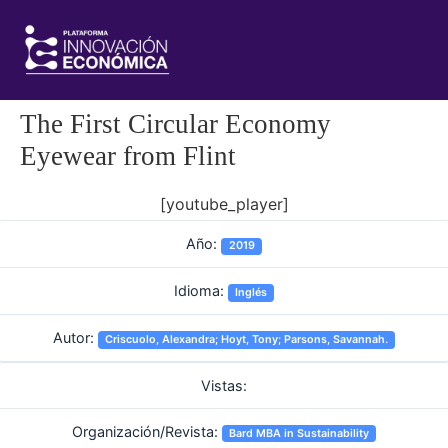
The First Circular Economy
Eyewear from Flint
[youtube_player]
Año:
2019
Idioma:
Inglés
Autor:
Criscuolo, Alexandra; Hoyt, Tony; Parsons, Savannah.
Vistas:
Organización/Revista:
Bard MBA in Sustainability