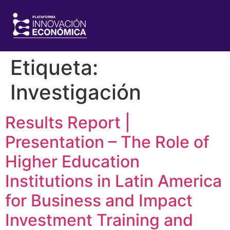
Etiqueta:
Investigación
Results Report |
Presentation – The Role of
Higher Education
Institutions in Latin America
for Business and Impact
Investment Training and