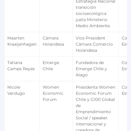
Estrategia Nacional
transición
socioecológica
justa Ministerio
Medio Ambiente.
Maarten
Cámara
Vice President
Con
Kraaijenhagen
Holandesa
Cámara Comercio
Estr
Holandesa
Tatiana
Emerge
Fundadora de
Con
Camps Reyes
Chile
Emerge Chile y
Estr
Alago
Nicole
Women
Presidenta Women
Con
Verdugo
Economic
Economic Forum
Estr
Forum
Chile y G100 Global
de
Emprendimiento
Social / speaker
internacional y
creadora de