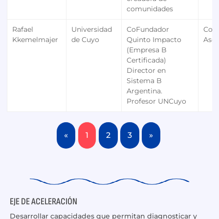
comunidades
Rafael
Universidad
CoFundador
Con
Kkemelmajer
de Cuyo
Quinto Impacto
Ases
(Empresa B
Certificada)
Director en
Sistema B
Argentina.
Profesor UNCuyo
«
1
2
3
»
EJE DE ACELERACIÓN
Desarrollar capacidades que permitan diagnosticar y