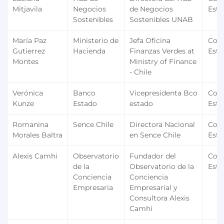
Mitjavila
Negocios
de Negocios
Estr
Sostenibles
Sostenibles UNAB
María Paz
Ministerio de
Jefa Oficina
Con
Gutierrez
Hacienda
Finanzas Verdes at
Estr
Montes
Ministry of Finance
- Chile
Verónica
Banco
Vicepresidenta Bco
Con
Kunze
Estado
estado
Estr
Romanina
Sence Chile
Directora Nacional
Con
Morales Baltra
en Sence Chile
Estr
Alexis Camhi
Observatorio
Fundador del
Con
de la
Observatorio de la
Estr
Conciencia
Conciencia
Empresaria
Empresarial y
Consultora Alexis
Camhi