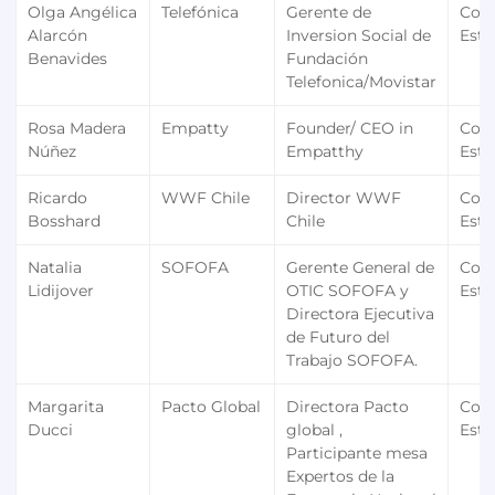
Olga Angélica
Telefónica
Gerente de
Con
Alarcón
Inversion Social de
Estr
Benavides
Fundación
Telefonica/Movistar
Rosa Madera
Empatty
Founder/ CEO in
Con
Núñez
Empatthy
Estr
Ricardo
WWF Chile
Director WWF
Con
Bosshard
Chile
Estr
Natalia
SOFOFA
Gerente General de
Con
Lidijover
OTIC SOFOFA y
Estr
Directora Ejecutiva
de Futuro del
Trabajo SOFOFA.
Margarita
Pacto Global
Directora Pacto
Con
Ducci
global ,
Estr
Participante mesa
Expertos de la