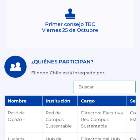
Primer consejo TBC
Viernes 25 de Octubre
¿QUIÉNES PARTICIPAN?
El nodo Chile está integrado por:
Nombre
Institución
Cargo
Sect
Patricia
Red de
Directora Ejecutiva
Con
Opazo -
Campus
Red Campus
Estr
Sustentable
Sustentable
Luciana
Hub de
Directora del Hub
Con