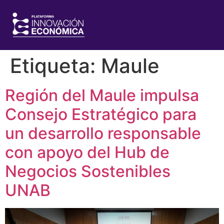
Etiqueta:
Maule
Región del Maule impulsa
Consejo Estratégico para
un desarrollo responsable
con apoyo del Hub de
Negocios Sostenibles
UNAB